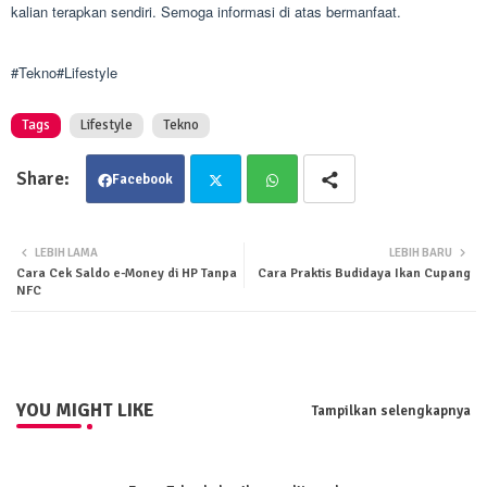
kalian terapkan sendiri. Semoga informasi di atas bermanfaat.
#Tekno#Lifestyle
Tags
Lifestyle
Tekno
Facebook
Twit
Wha
LEBIH LAMA
LEBIH BARU
Cara Cek Saldo e-Money di HP Tanpa
Cara Praktis Budidaya Ikan Cupang
ter
tsa
NFC
pp
YOU MIGHT LIKE
Tampilkan selengkapnya